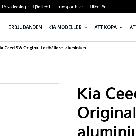
Privatleasing
Tjänstebil
Transportbilar
Tillbehör
ERBJUDANDEN
KIA MODELLER
ATT KÖPA
AT
ia Ceed SW Original Lasthållare, aluminium
Kia Ce
Original
alumin