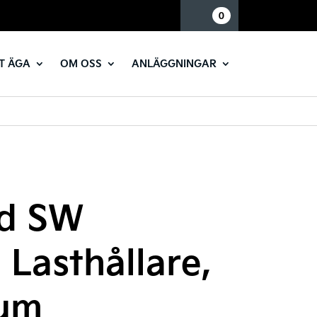
Mina sidor
0
T ÄGA
OM OSS
ANLÄGGNINGAR
ed SW
 Lasthållare,
ium