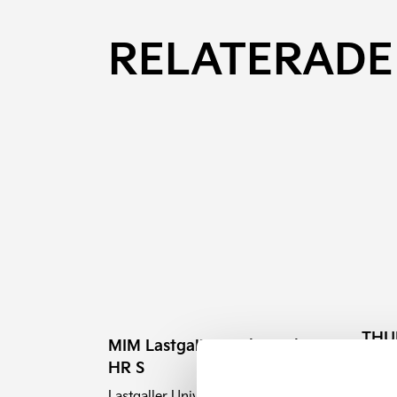
RELATERADE
THUL
MIM Lastgaller Variobarrier
Takm
HR S
Thule
Lastgaller Universal