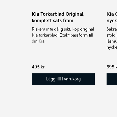
Kia Torkarblad Original,
Kia 
komplett sats fram
nyck
Riskera inte dålig sikt, köp original
Säkra
Kia torkarblad! Exakt passform till
stöld
din Kia.
låsmu
nycke
495
kr
695
Lägg till i varukorg