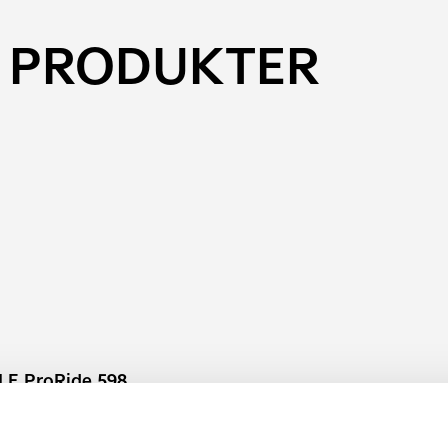
 PRODUKTER
E ProRide 598
Kia Original Lackstift
onterad Cykelhållare
Enkelt att använda med pense
 ProRide 598 har en design