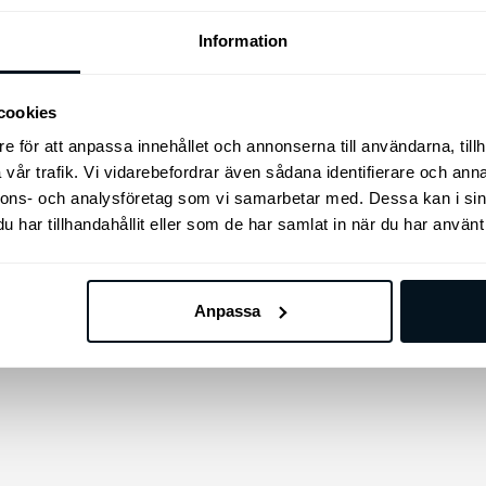
locket, innehåller 2 burkar v
räglas av elegans och
en med färg och en med kla
ionellt tänkande med: Säker
Information
ring tack vare den
ecklade, djupare undre
ringsklon i ramhållaren.
cookies
e för att anpassa innehållet och annonserna till användarna, tillh
9
kr
349
kr
vår trafik. Vi vidarebefordrar även sådana identifierare och anna
nnons- och analysföretag som vi samarbetar med. Dessa kan i sin
Lägg till i varukorg
Lägg till i varukorg
har tillhandahållit eller som de har samlat in när du har använt 
Anpassa