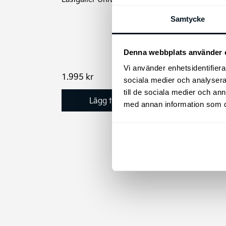
som p
funkt
Samtycke
monte
nyutv
monte
Denna webbplats använder 
Vi använder enhetsidentifierar
1.995
kr
2.39
sociala medier och analysera 
till de sociala medier och a
Lägg till i varukorg
med annan information som du 