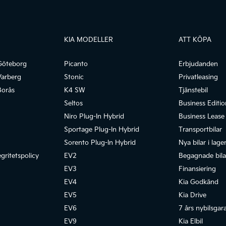
KIA MODELLER
ATT KÖPA
Göteborg
Picanto
Erbjudanden
Varberg
Stonic
Privatleasing
Borås
K4 SW
Tjänstebil
Seltos
Business Editio
Niro Plug-In Hybrid
Business Lease
Sportage Plug-In Hybrid
Transportbilar
Sorento Plug-In Hybrid
Nya bilar i lage
gritetspolicy
EV2
Begagnade bilar
EV3
Finansiering
EV4
Kia Godkänd
EV5
Kia Drive
EV6
7 års nybilsgar
EV9
Kia Elbil