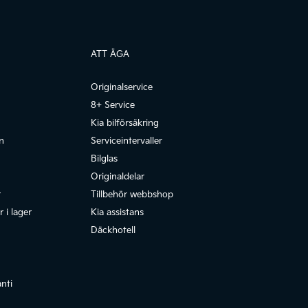
ATT ÄGA
Originalservice
8+ Service
Kia bilförsäkring
n
Serviceintervaller
Bilglas
Originaldelar
r
Tillbehör webbshop
 i lager
Kia assistans
Däckhotell
anti