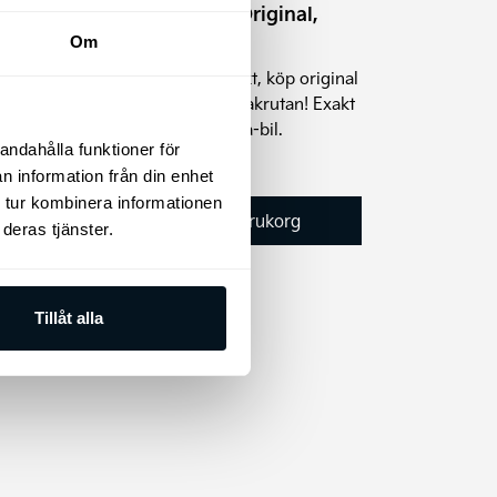
arav
Kia Torkarblad Original,
rlack.
bakruta
Om
Riskera inte dålig sikt, köp original
Kia torkarblad för bakrutan! Exakt
passform för din Kia-bil.
andahålla funktioner för
295
kr
n information från din enhet
 tur kombinera informationen
Lägg till i varukorg
deras tjänster.
Tillåt alla
Den
Rea!
här
produkten
har
flera
varianter.