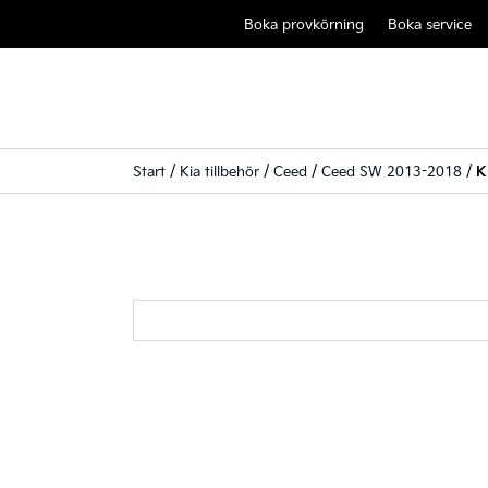
Boka provkörning
Boka service
Start
/
Kia tillbehör
/
Ceed
/
Ceed SW 2013-2018
/
K