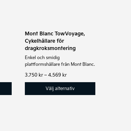
De
olika
alternativen
kan
Mont Blanc TowVoyage,
väljas
Cykelhållare för
på
dragkroksmontering
produktsidan
Enkel och smidig
plattformshållare från Mont Blanc.
Prisintervall:
3.750
kr
–
4.569
kr
3.750 kr
till
Välj alternativ
4.569 kr