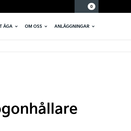
Mina sidor
0
T ÄGA
OM OSS
ANLÄGGNINGAR
ögonhållare