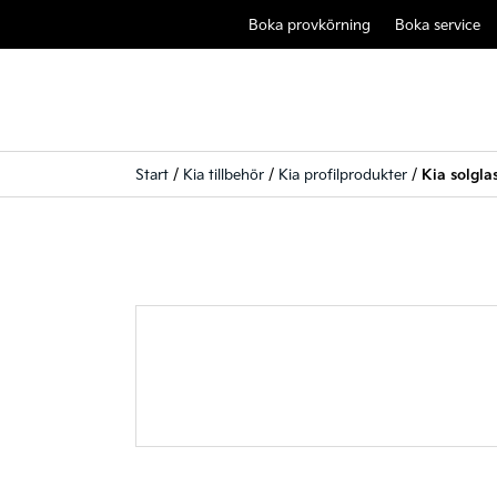
Boka provkörning
Boka service
Start
/
Kia tillbehör
/
Kia profilprodukter
/
Kia solgla