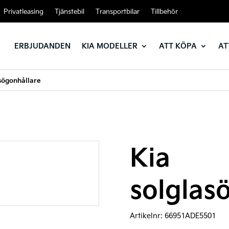
Privatleasing
Tjänstebil
Transportbilar
Tillbehör
ERBJUDANDEN
KIA MODELLER
ATT KÖPA
AT
sögonhållare
Kia
solglas
Artikelnr:
66951ADE5501