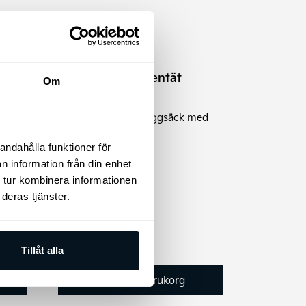
Kia roll-top vattentät
Om
ryggsäck
Kia Vattentät 20 l ryggsäck med
bekväm roll-top
andahålla funktioner för
n information från din enhet
 tur kombinera informationen
deras tjänster.
595
kr
Tillåt alla
Lägg till i varukorg