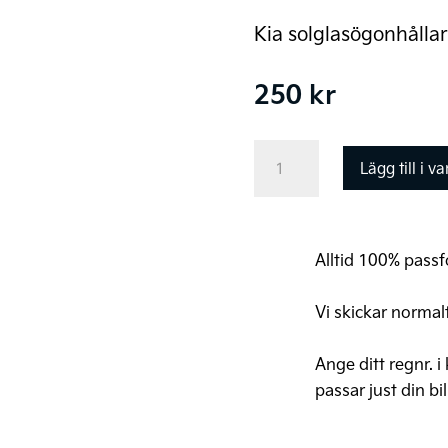
Kia solglasögonhålla
250
kr
Kia
Lägg till i v
solglasögonhållare
mängd
Alltid 100% passfo
Vi skickar normal
Ange ditt regnr. i
passar just din bil