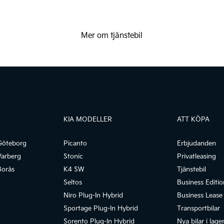
Mer om tjänstebil
KIA MODELLER
ATT KÖPA
Göteborg
Picanto
Erbjudanden
Varberg
Stonic
Privatleasing
Borås
K4 SW
Tjänstebil
Seltos
Business Editio
Niro Plug-In Hybrid
Business Lease
Sportage Plug-In Hybrid
Transportbilar
Sorento Plug-In Hybrid
Nya bilar i lage