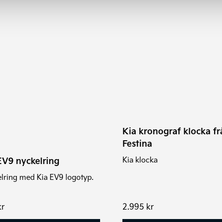
Kia kronograf klocka fr
Festina
Kia klocka
EV9 nyckelring
lring med Kia EV9 logotyp.
kr
2.995
kr