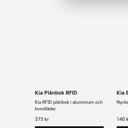
Kia Plånbok RFID
Kia 
Kia RFID plånbok i aluminium och
Nycke
konstläder.
375
kr
140