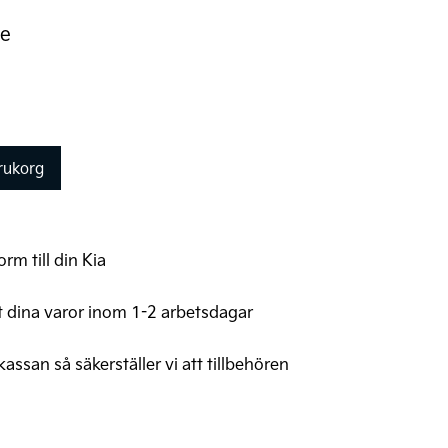
re
arukorg
rm till din Kia
t dina varor inom 1-2 arbetsdagar
 kassan så säkerställer vi att tillbehören