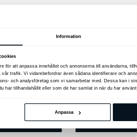
Information
Kia nyckelring i läder
cookies
Kia nyckelring i läder
e för att anpassa innehållet och annonserna till användarna, tillh
vår trafik. Vi vidarebefordrar även sådana identifierare och anna
nnons- och analysföretag som vi samarbetar med. Dessa kan i sin
har tillhandahållit eller som de har samlat in när du har använt 
Mössa Milas
össa med ton-i-ton brodyr
kr
150
kr
Anpassa
Lägg till i varukorg
Lägg till i varukorg