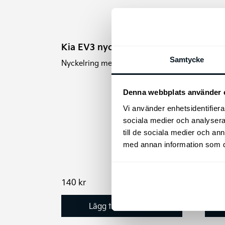
Kia EV3 nyckelring
Samtycke
Nyckelring med Kia EV3 logotyp.
Denna webbplats använder 
Vi använder enhetsidentifierar
sociala medier och analysera 
till de sociala medier och a
med annan information som du 
Kia 
Kia M
140
kr
165
Lägg till i varukorg