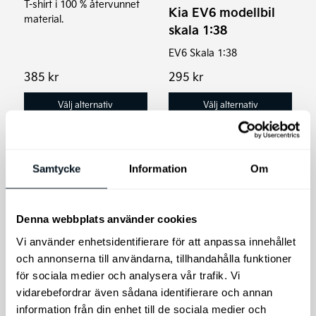
olika
olika
T-shirt i
100 % återvunnet
Kia EV6 modellbil
material.
alternativen
alternativen
skala 1:38
kan
kan
EV6 Skala 1:38
väljas
väljas
385
kr
295
kr
på
på
produktsidan
produktsidan
Välj alternativ
Välj alternativ
Samtycke
Information
Om
Den
här
produkten
Denna webbplats använder cookies
har
Vi använder enhetsidentifierare för att anpassa innehållet
flera
och annonserna till användarna, tillhandahålla funktioner
varianter.
för sociala medier och analysera vår trafik. Vi
Kia softshell jacka
De
vidarebefordrar även sådana identifierare och annan
olika
Kia jacka
Kia Plånbok RFID
information från din enhet till de sociala medier och