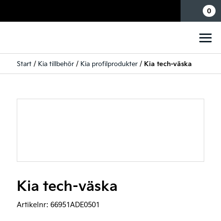
Mina sidor
0
Start
/
Kia tillbehör
/
Kia profilprodukter
/
Kia tech-väska
Kia tech-väska
Artikelnr:
66951ADE0501