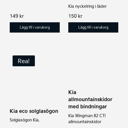
Kia nyckelring i läder
149
kr
150
kr
Lägg till i varukorg
Lägg till i varukorg
Den
Rea!
här
produkten
har
flera
Kia
varianter.
allmountainskidor
De
med bindningar
olika
Kia eco solglasögon
alternativen
Kia Wingman 82 CTI
Solglasögon Kia.
allmountainskidor
kan