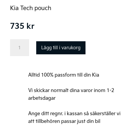
Kia Tech pouch
735
kr
Kia
Lägg till i varukorg
tech-
väska
mängd
Alltid 100% passform till din Kia
Vi skickar normalt dina varor inom 1-2
arbetsdagar
Ange ditt regnr. i kassan så säkerställer vi
att tillbehören passar just din bil