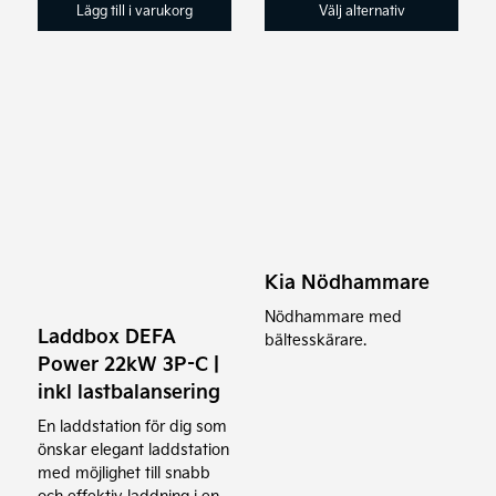
till
Lägg till i varukorg
Välj alternativ
3.795 kr
Kia Nödhammare
Nödhammare med
Laddbox DEFA
bältesskärare.
Power 22kW 3P-C |
inkl lastbalansering
En laddstation för dig som
önskar elegant laddstation
med möjlighet till snabb
och effektiv laddning i en