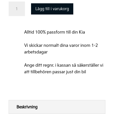
priset
priset
Startpaket
Lägg till i varukorg
var:
är:
Kia
2.595 kr.
2.336 kr.
EV4
Fastback
Alltid 100% passform till din Kia
GT-
Line
Vi skickar normalt dina varor inom 1-2
(gummimattor+bagagematta+reflexväst)
arbetsdagar
mängd
Ange ditt regnr. i kassan så säkerställer vi
att tillbehören passar just din bil
Beskrivning