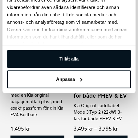
var:
är:
vidarebefordrar även sådana identifierare och annan
4.695 kr.
2.495 kr.
information från din enhet till de sociala medier och
annons- och analysföretag som vi samarbetar med.
Den
Dessa kan i sin tur kombinera informationen med annan
här
information som du har tillhandahållit eller som de har
samlat in när du har använt deras tjänster.
produkten
har
Tillåt alla
flera
varianter.
Kia EV4 Original
De
Bagagematta, plast
Anpassa
Kia Laddkabel Mode
olika
3 | Type 2 (22kW)
Skydda bagageutrymmet
alternativen
för både PHEV & EV
med en Kia original
kan
bagagematta i plast, med
Kia Original Laddkabel
exakt passform för din Kia
väljas
Mode 3,Typ 2 (22kW) 3-
EV4 Fastback
på
fas för både PHEV & EV
produktsidan
Prisinter
1.495
kr
3.495
kr
–
3.795
kr
3.495 kr