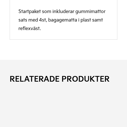
Startpaket som inkluderar gummimattor
sats med 4st, bagagematta i plast samt
reflexväst.
RELATERADE PRODUKTER
Den
här
produkten