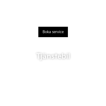
Boka service
Tjänstebil