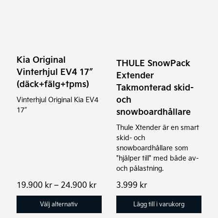
har
flera
varianter.
De
olika
Kia Original
THULE SnowPack
alternativen
Vinterhjul EV4 17″
Extender
kan
(däck+fälg+tpms)
Takmonterad skid-
väljas
och
Vinterhjul Original Kia EV4
på
17″
snowboardhållare
produktsidan
Thule Xtender är en smart
skid- och
snowboardhållare som
"hjälper till" med både av-
och pålastning.
Prisintervall:
19.900
kr
–
24.900
kr
3.999
kr
19.900 kr
till
Välj alternativ
Lägg till i varukorg
24.900 kr