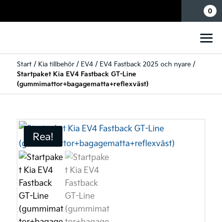
Mina sidor
0
Start
/
Kia tillbehör
/
EV4
/
EV4 Fastback 2025 och nyare
/
Startpaket Kia EV4 Fastback GT-Line
(gummimattor+bagagematta+reflexväst)
Rea!