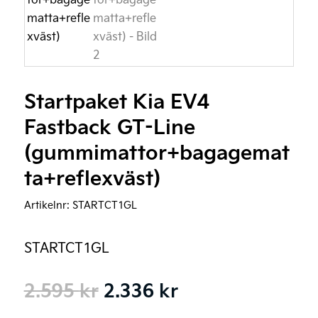
Startpaket Kia EV4
Fastback GT-Line
(gummimattor+bagagemat
ta+reflexväst)
Artikelnr:
STARTCT1GL
STARTCT1GL
Det
Det
2.595
kr
2.336
kr
ursprungliga
nuvarande