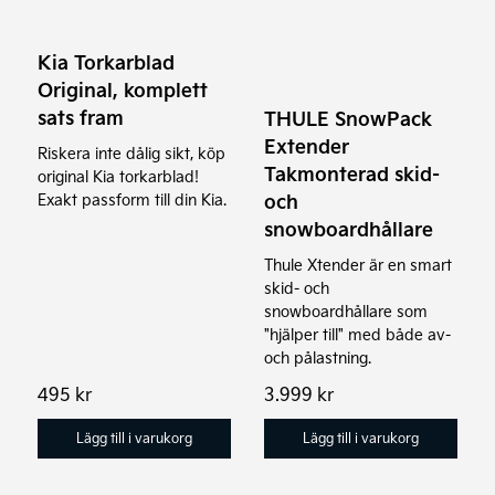
Kia Torkarblad
Original, komplett
sats fram
THULE SnowPack
Extender
Riskera inte dålig sikt, köp
Takmonterad skid-
original Kia torkarblad!
och
Exakt passform till din Kia.
snowboardhållare
Thule Xtender är en smart
skid- och
snowboardhållare som
"hjälper till" med både av-
och pålastning.
495
kr
3.999
kr
Lägg till i varukorg
Lägg till i varukorg