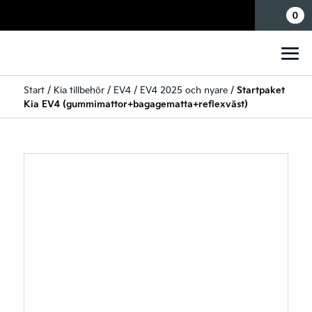
Mina sidor
0
Start
/
Kia tillbehör
/
EV4
/
EV4 2025 och nyare
/
Startpaket
Kia EV4 (gummimattor+bagagematta+reflexväst)