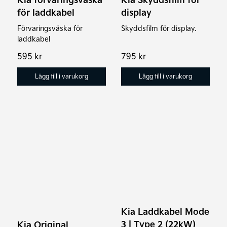
för laddkabel
display
Förvaringsväska för
Skyddsfilm för display.
laddkabel
595
kr
795
kr
Lägg till i varukorg
Lägg till i varukorg
Den
Den
här
här
produkten
produkten
har
har
flera
flera
varianter.
varianter.
De
De
Kia Laddkabel Mode
olika
olika
3 | Type 2 (22kW)
Kia Original