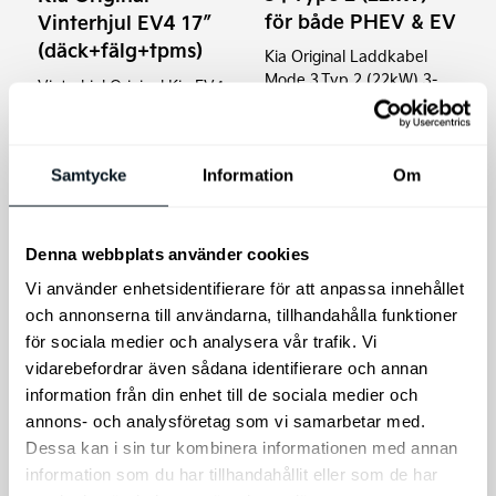
alternativen
alternativen
för både PHEV & EV
Vinterhjul EV4 17″
kan
kan
(däck+fälg+tpms)
Kia Original Laddkabel
väljas
väljas
Mode 3,Typ 2 (22kW) 3-
Vinterhjul Original Kia EV4
på
på
fas för både PHEV & EV
17″
produktsidan
produktsidan
Prisintervall:
Prisinter
19.900
kr
–
24.900
kr
3.495
kr
–
3.795
kr
19.900 kr
3.495 kr
Samtycke
Information
Om
till
till
Välj alternativ
Välj alternativ
24.900 kr
3.795 kr
Denna webbplats använder cookies
Vi använder enhetsidentifierare för att anpassa innehållet
och annonserna till användarna, tillhandahålla funktioner
för sociala medier och analysera vår trafik. Vi
vidarebefordrar även sådana identifierare och annan
information från din enhet till de sociala medier och
annons- och analysföretag som vi samarbetar med.
Dessa kan i sin tur kombinera informationen med annan
Kia Original
information som du har tillhandahållit eller som de har
Låsmuttrar med