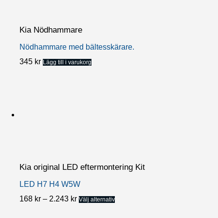
Kia Nödhammare
Nödhammare med bältesskärare.
345
kr
Lägg till i varukorg
Kia original LED eftermontering Kit
LED H7 H4 W5W
Prisintervall:
Den
168
kr
–
2.243
kr
Välj alternativ
168 kr
här
till