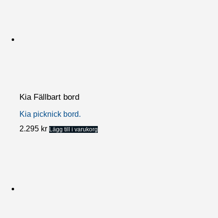
var:
är:
1.295 kr.
995 kr.
Kia Fällbart bord
Kia picknick bord.
2.295
kr
Lägg till i varukorg