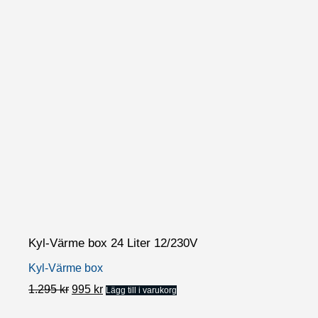
Kyl-Värme box 24 Liter 12/230V
Kyl-Värme box
Det
Det
1.295
kr
995
kr
Lägg till i varukorg
ursprungliga
nuvarande
priset
priset