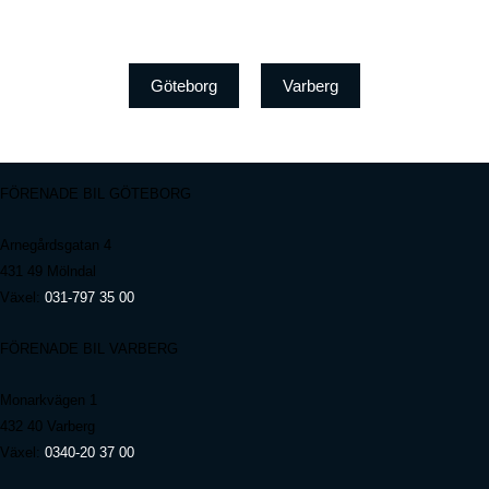
Göteborg
Varberg
FÖRENADE BIL GÖTEBORG
Arnegårdsgatan 4
431 49 Mölndal
Växel:
031-797 35 00
FÖRENADE BIL VARBERG
Monarkvägen 1
432 40 Varberg
Växel:
0340-20 37 00