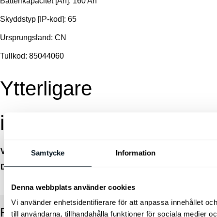
Batterikapacitet [Ah]: 160 Ah
Skyddstyp [IP-kod]: 65
Ursprungsland: CN
Tullkod: 85044060
Ytterligare
information
Vikt
1 kg
Samtycke
Information
Dimensioner
25 × 20 × 15 cm
Denna webbplats använder cookies
Vi använder enhetsidentifierare för att anpassa innehållet o
RELATERADE PRODUKTER
till användarna, tillhandahålla funktioner för sociala medier 