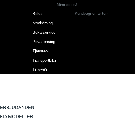
0
Mina sidor
Kundvagnen är tom
Boka
provkörning
Boka service
Privatleasing
Tjänstebil
Transportbilar
Tillbehör
ERBJUDANDEN
KIA MODELLER