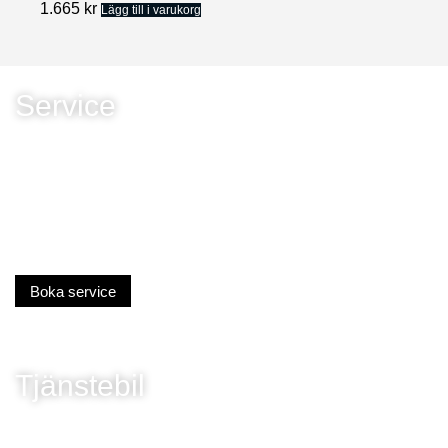
1.665
kr
Lägg till i varukorg
Service
Boka service
Tjänstebil