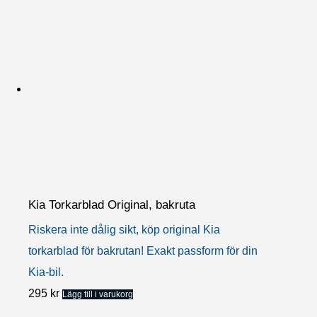
2.243 kr
produkten
har
flera
varianter.
De
olika
alternativen
kan
väljas
Kia Torkarblad Original, bakruta
på
produktsidan
Riskera inte dålig sikt, köp original Kia
torkarblad för bakrutan! Exakt passform för din
Kia-bil.
295
kr
Lägg till i varukorg