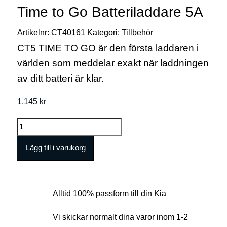
Time to Go Batteriladdare 5A
Artikelnr:
CT40161
Kategori:
Tillbehör
CT5 TIME TO GO är den första laddaren i
världen som meddelar exakt när laddningen
av ditt batteri är klar.
1.145
kr
Time
to
Lägg till i varukorg
Go
Batteriladdare
5A
Alltid 100% passform till din Kia
mängd
Vi skickar normalt dina varor inom 1-2