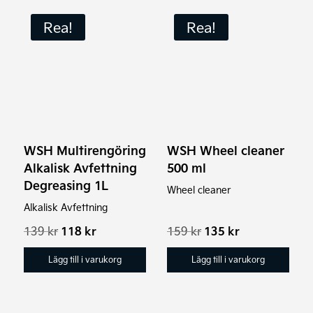
Rea!
Rea!
WSH Multirengöring
WSH Wheel cleaner
Alkalisk Avfettning
500 ml
Degreasing 1L
Wheel cleaner
Alkalisk Avfettning
Det
Det
Det
Det
139
kr
118
kr
159
kr
135
kr
ursprungliga
nuvarande
ursprungliga
nuvarande
priset
priset
priset
priset
Lägg till i varukorg
Lägg till i varukorg
var:
är:
var:
är:
139 kr.
118 kr.
159 kr.
135 kr.