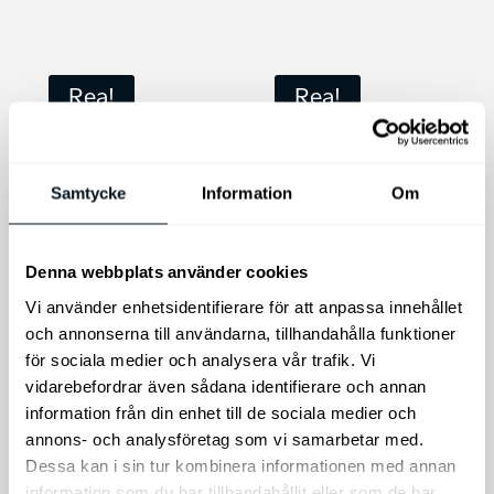
179 kr.
152 kr.
159 kr.
135 kr.
Rea!
Rea!
Samtycke
Information
Om
Denna webbplats använder cookies
WSH Bilschampo
WSH Ceramic
Vi använder enhetsidentifierare för att anpassa innehållet
Foam 500 ml
Schampo 500 ml
och annonserna till användarna, tillhandahålla funktioner
Bilschampo Foam
Ceramic Schampo
för sociala medier och analysera vår trafik. Vi
Det
Det
Det
Det
vidarebefordrar även sådana identifierare och annan
179
kr
152
kr
249
kr
211
kr
ursprungliga
nuvarande
ursprungliga
nuvarande
information från din enhet till de sociala medier och
priset
priset
priset
priset
Lägg till i varukorg
Lägg till i varukorg
annons- och analysföretag som vi samarbetar med.
var:
är:
var:
är:
Dessa kan i sin tur kombinera informationen med annan
179 kr.
152 kr.
249 kr.
211 kr.
information som du har tillhandahållit eller som de har