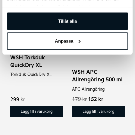
samlat in när du har använt deras tjänster.
Rea!
Tillåt alla
Anpassa
WSH Torkduk
QuickDry XL
WSH APC
Torkduk QuickDry XL
Allrengöring 500 ml
APC Allrengöring
Det
Det
179
kr
152
kr
299
kr
ursprungliga
nuvarande
priset
priset
Lägg till i varukorg
Lägg till i varukorg
var:
är:
179 kr.
152 kr.