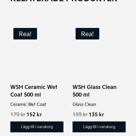
Rea!
Rea!
WSH Ceramic Wet
WSH Glass Clean
Coat 500 ml
500 ml
Ceramic Wet Coat
Glass Clean
Det
Det
Det
Det
179
kr
152
kr
159
kr
135
kr
ursprungliga
nuvarande
ursprungliga
nuvarande
priset
priset
priset
priset
Lägg till i varukorg
Lägg till i varukorg
var:
är:
var:
är: