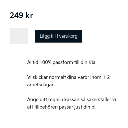
249
kr
WSH
Lägg till i varukorg
Mikrofiberhandduk
60x40cm
1600GSM
Alltid 100% passform till din Kia
mängd
Vi skickar normalt dina varor inom 1-2
arbetsdagar
Ange ditt regnr. i kassan så säkerställer vi
att tillbehören passar just din bil