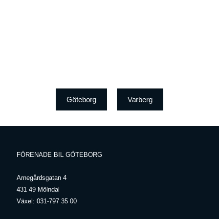
Göteborg
Varberg
FÖRENADE BIL GÖTEBORG
Arnegårdsgatan 4
431 49 Mölndal
Växel:
031-797 35 00