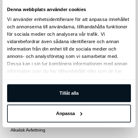
Det
Det
Det
Det
179
kr
152
kr
179
kr
152
kr
ursprungliga
nuvarande
ursprungliga
nuvarande
Denna webbplats använder cookies
priset
priset
priset
priset
Lägg till i varukorg
Lägg till i varukorg
Vi använder enhetsidentifierare för att anpassa innehållet
var:
är:
var:
är:
och annonserna till användarna, tillhandahålla funktioner
179 kr.
152 kr.
179 kr.
152 kr.
för sociala medier och analysera vår trafik. Vi
vidarebefordrar även sådana identifierare och annan
information från din enhet till de sociala medier och
Rea!
Rea!
annons- och analysföretag som vi samarbetar med.
Dessa kan i sin tur kombinera informationen med annan
information som du har tillhandahållit eller som de har
samlat in när du har använt deras tjänster.
Tillåt alla
WSH Multirengöring
WSH Wheel cleaner
Alkalisk Avfettning
500 ml
Anpassa
Degreasing 1L
Wheel cleaner
Alkalisk Avfettning