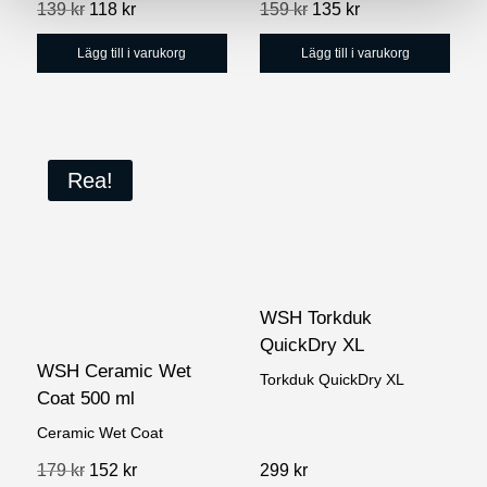
Det
Det
Det
Det
139
kr
118
kr
159
kr
135
kr
ursprungliga
nuvarande
ursprungliga
nuvarande
priset
priset
priset
priset
Lägg till i varukorg
Lägg till i varukorg
var:
är:
var:
är:
139 kr.
118 kr.
159 kr.
135 kr.
Rea!
WSH Torkduk
QuickDry XL
WSH Ceramic Wet
Torkduk QuickDry XL
Coat 500 ml
Ceramic Wet Coat
Det
Det
179
kr
152
kr
299
kr