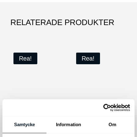
RELATERADE PRODUKTER
Rea!
Rea!
WSH APC Allrengöring
WSH Fallout remover
500 ml
500 ml
Samtycke
Information
Om
APC Allrengöring
Fallout remover