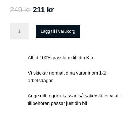
Det
Det
249
kr
211
kr
ursprungliga
nuvarande
priset
priset
WSH
Lägg till i varukorg
var:
är:
Ceramic
249 kr.
211 kr.
Schampo
500
Alltid 100% passform till din Kia
ml
mängd
Vi skickar normalt dina varor inom 1-2
arbetsdagar
Ange ditt regnr. i kassan så säkerställer vi att
tillbehören passar just din bil