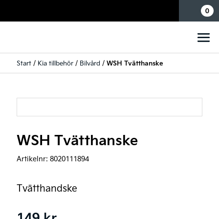
Mina sidor
0
Start
/
Kia tillbehör
/
Bilvård
/
WSH Tvätthanske
WSH Tvätthanske
Artikelnr:
8020111894
Tvätthandske
149
kr