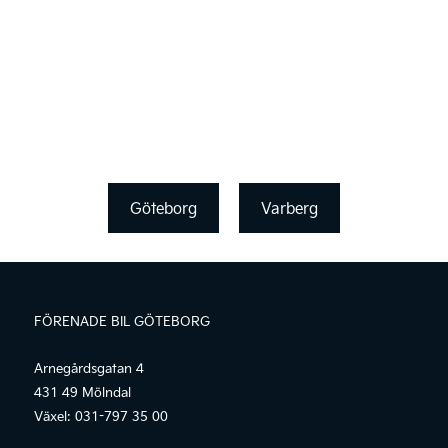
Göteborg
Varberg
FÖRENADE BIL GÖTEBORG
Arnegårdsgatan 4
431 49 Mölndal
Växel:
031-797 35 00