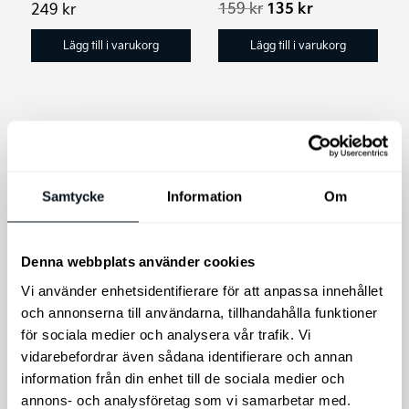
Det
Det
159
kr
135
kr
249
kr
ursprungliga
nuvarande
priset
priset
Lägg till i varukorg
Lägg till i varukorg
var:
är:
159 kr.
135 kr.
Rea!
Rea!
Samtycke
Information
Om
Denna webbplats använder cookies
Vi använder enhetsidentifierare för att anpassa innehållet
WSH Ceramic Wet
WSH Multirengöring
och annonserna till användarna, tillhandahålla funktioner
Coat 500 ml
Alkalisk Avfettning
för sociala medier och analysera vår trafik. Vi
Degreasing 1L
vidarebefordrar även sådana identifierare och annan
Ceramic Wet Coat
information från din enhet till de sociala medier och
Alkalisk Avfettning
annons- och analysföretag som vi samarbetar med.