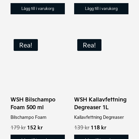
ursprungliga
nuvarande
ursprungliga
nuvarande
priset
priset
priset
priset
Lägg till i varukorg
Lägg till i varukorg
var:
är:
var:
är:
159 kr.
135 kr.
179 kr.
152 kr.
Rea!
Rea!
WSH Bilschampo
WSH Kallavfettning
Foam 500 ml
Degreaser 1L
Bilschampo Foam
Kallavfettning Degreaser
Det
Det
Det
Det
179
kr
152
kr
139
kr
118
kr
ursprungliga
nuvarande
ursprungliga
nuvarande