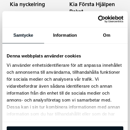
Kia nyckelring
Kia Första Hjälpen
Paket
Nyckelring med Kia
logotyp.
Kia Safety Bag - var
förberedd om olyckan är
framme.
Samtycke
Information
Om
85
kr
465
kr
Lägg till i varukorg
Lägg till i varukorg
Denna webbplats använder cookies
Vi använder enhetsidentifierare för att anpassa innehållet
och annonserna till användarna, tillhandahålla funktioner
för sociala medier och analysera vår trafik. Vi
vidarebefordrar även sådana identifierare och annan
information från din enhet till de sociala medier och
annons- och analysföretag som vi samarbetar med.
Dessa kan i sin tur kombinera informationen med annan
information som du har tillhandahållit eller som de har
samlat in när du har använt deras tjänster.
Kia Ceed SW
MIM Lastgaller
Original