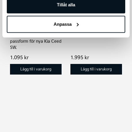
Variobarrier HR S
Tillåt alla
Bagagematta, plast
Lastgaller Universal
Skydda bagageutrymmet
med en Kia original
Anpassa
bagagerumsmatta i plast.
Bagagematta med exakt
passform för nya Kia Ceed
SW.
1.095
kr
1.995
kr
Lägg till i varukorg
Lägg till i varukorg