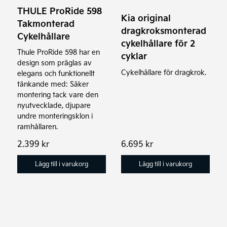
THULE ProRide 598
Kia original
Takmonterad
dragkroksmonterad
Cykelhållare
cykelhållare för 2
Thule ProRide 598 har en
cyklar
design som präglas av
Cykelhållare för dragkrok.
elegans och funktionellt
tänkande med: Säker
montering tack vare den
nyutvecklade, djupare
undre monteringsklon i
ramhållaren.
2.399
kr
6.695
kr
Lägg till i varukorg
Lägg till i varukorg