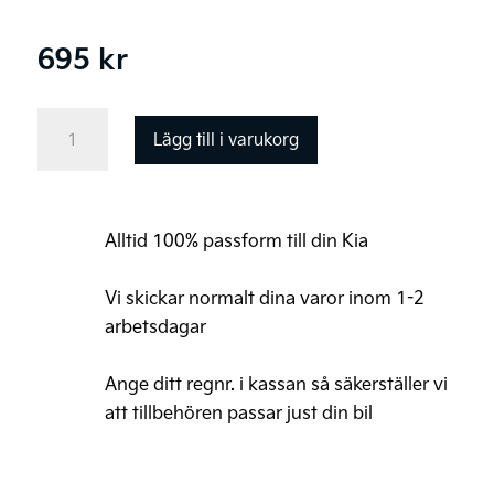
695
kr
Kia
Lägg till i varukorg
Ceed
Original
Textilgolvmattor,
Alltid 100% passform till din Kia
standard
mängd
Vi skickar normalt dina varor inom 1-2
arbetsdagar
Ange ditt regnr. i kassan så säkerställer vi
att tillbehören passar just din bil