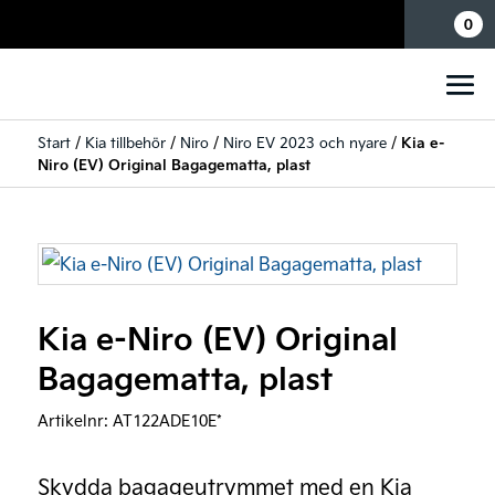
Mina sidor
0
Start
/
Kia tillbehör
/
Niro
/
Niro EV 2023 och nyare
/
Kia e-
Niro (EV) Original Bagagematta, plast
Kia e-Niro (EV) Original
Bagagematta, plast
Artikelnr:
AT122ADE10E*
Skydda bagageutrymmet med en Kia