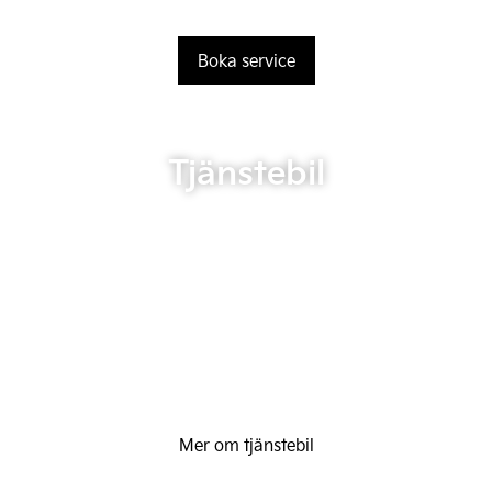
Boka service
Tjänstebil
Mer om tjänstebil