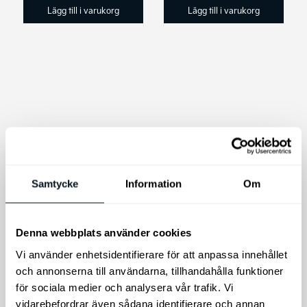
Lägg till i varukorg
Lägg till i varukorg
Bagageutrymmeslåd
Kia Niro,
Samtycke
Information
Om
a hopfällbar
Skyddsfolie för
bakre stötfångaren,
Organisatör för
transparent
Denna webbplats använder cookies
bagageutrymmet.
Skyddar den övre ytan på
Vi använder enhetsidentifierare för att anpassa innehållet
din bakre stötfångare från
och annonserna till användarna, tillhandahålla funktioner
eventuella repor och skav.
för sociala medier och analysera vår trafik. Vi
vidarebefordrar även sådana identifierare och annan
495
kr
595
kr