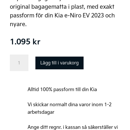
original bagagematta i plast, med exakt
passform för din Kia e-Niro EV 2023 och
nyare.
1.095
kr
Kia
Lägg till i varukorg
e-
Niro
(EV)
Alltid 100% passform till din Kia
Original
Bagagematta,
Vi skickar normalt dina varor inom 1-2
plast
arbetsdagar
mängd
Ange ditt regnr. i kassan så säkerställer vi