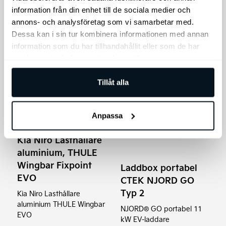
information från din enhet till de sociala medier och
Lägg till i varukorg
Lägg till i varukorg
annons- och analysföretag som vi samarbetar med.
Dessa kan i sin tur kombinera informationen med annan
information som du har tillhandahållit eller som de har
samlat in när du har använt deras tjänster.
Tillåt alla
Anpassa
Kia Niro Lasthållare
aluminium, THULE
Wingbar Fixpoint
Laddbox portabel
EVO
CTEK NJORD GO
Typ 2
Kia Niro Lasthållare
aluminium THULE Wingbar
NJORD® GO portabel 11
EVO
kW EV-laddare