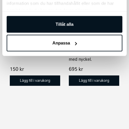
information som du har tillhandahållit eller som de har
samlat in när du har använt deras tjänster.
Kia Original
Låsmuttrar med
Kia nyckelring i
Tillåt alla
nyckel
läder
Säkra dina
Kia nyckelring i läder
aluminiumfälgar för stöld
Anpassa
med våra original
låsmuttrar/hjulmuttrar
med nyckel.
150
kr
695
kr
Lägg till i varukorg
Lägg till i varukorg