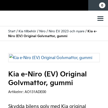
Mina sidor
0
Start
/
Kia tillbehör
/
Niro
/
Niro EV 2023 och nyare
/
Kia e-
Niro (EV) Original Golvmattor, gummi
Kia e-Niro (EV) Original
Golvmattor, gummi
Artikelnr:
AO131ADE00
Skydda bilens golv med Kia original