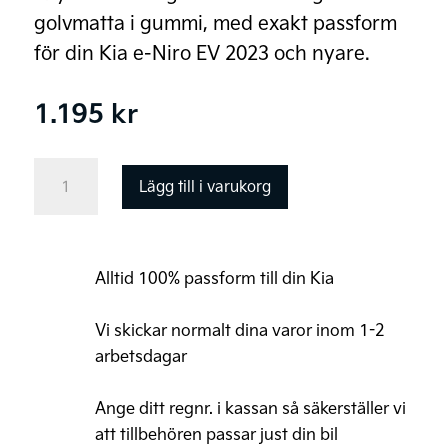
golvmatta i gummi, med exakt passform
för din Kia e-Niro EV 2023 och nyare.
1.195
kr
Kia
Lägg till i varukorg
e-
Niro
(EV)
Alltid 100% passform till din Kia
Original
Golvmattor,
Vi skickar normalt dina varor inom 1-2
gummi
arbetsdagar
mängd
Ange ditt regnr. i kassan så säkerställer vi
att tillbehören passar just din bil