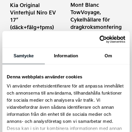
olika
olika
Mont Blanc
Kia Original
alternativen
alternativen
TowVoyage,
Vinterhjul Niro EV
kan
kan
Cykelhållare för
17″
väljas
väljas
dragkroksmontering
(däck+fälg+tpms)
på
på
Enkel och smidig
Vinterhjul Original Kia e-
produktsidan
produktsidan
plattformshållare från
Niro 17" 2023 och nyare
Mont Blanc.
Samtycke
Information
Om
Prisintervall:
Prisinter
19.400
kr
–
19.900
kr
3.750
kr
–
4.569
kr
19.400 kr
3.750 kr
till
till
Välj alternativ
Välj alternativ
19.900 kr
4.569 kr
Denna webbplats använder cookies
Vi använder enhetsidentifierare för att anpassa innehållet
och annonserna till användarna, tillhandahålla funktioner
för sociala medier och analysera vår trafik. Vi
vidarebefordrar även sådana identifierare och annan
information från din enhet till de sociala medier och
annons- och analysföretag som vi samarbetar med.
Dessa kan i sin tur kombinera informationen med annan