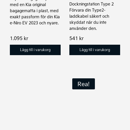
Dockningstation Type 2
med en Kia original
Förvara din Type2-
bagagematta i plast, med
laddkabel säkert och
exakt passform för din Kia
skyddat när du inte
e-Niro EV 2023 och nyare.
använder den.
1.095
kr
541
kr
Lägg till i varukorg
Lägg till i varukorg
Den
Den
Rea!
här
här
produkten
produkten
har
har
flera
flera
varianter.
varianter.
De
De