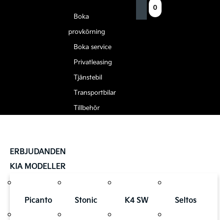
0
Boka
provkörning
Boka service
Privatleasing
Tjänstebil
Transportbilar
Tillbehör
ERBJUDANDEN
KIA MODELLER
Picanto
Stonic
K4 SW
Seltos