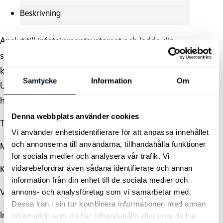
Beskrivning
Anslut till infotainmentsystemet och ladda din
smartphone snabbt med denna 120 cm USB-
kabel med en upplyst Kia-logotyp. Ena änden har
Samtycke
Information
Om
USB A- och USB C-kontakter, medan den andra
har USB C och Apple Lightning.
Denna webbplats använder cookies
Teknisk information:
Vi använder enhetsidentifierare för att anpassa innehållet
och annonserna till användarna, tillhandahålla funktioner
Material: Återvunnen ABS-plast + rPET
för sociala medier och analysera vår trafik. Vi
vidarebefordrar även sådana identifierare och annan
Kabellängd: 120 cm
information från din enhet till de sociala medier och
Vikt: Ca. 35 g
annons- och analysföretag som vi samarbetar med.
Dessa kan i sin tur kombinera informationen med annan
Ingång: USB A/C upp till 60W
information som du har tillhandahållit eller som de har