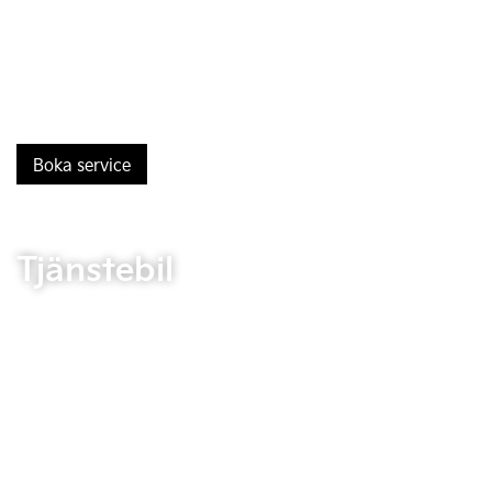
Boka service
Tjänstebil