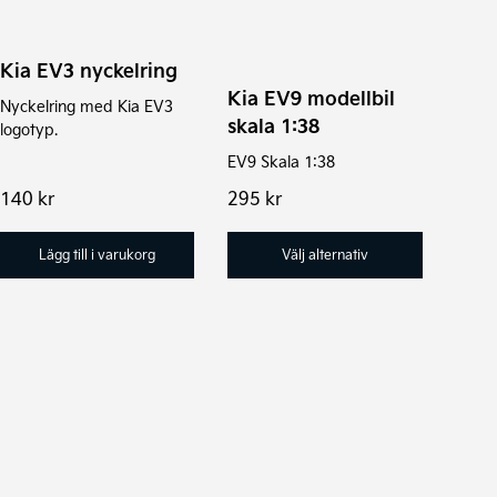
har
flera
Kia EV3 nyckelring
varianter.
Kia EV9 modellbil
Nyckelring med Kia EV3
De
skala 1:38
logotyp.
olika
EV9 Skala 1:38
alternativen
140
kr
295
kr
kan
väljas
Lägg till i varukorg
Välj alternativ
på
produktsidan
Den
här
produkten
har