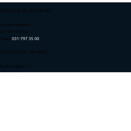
FÖRENADE BIL GÖTEBORG
Arnegårdsgatan 4
431 49 Mölndal
Växel:
031-797 35 00
FÖRENADE BIL VARBERG
Monarkvägen 1
432 40 Varberg
Växel:
0340-20 37 00
© 2026 FÖRENADE BIL I GÖTEBORG
AB.
|
Integritetspolicy
|
[INTERN LOGIN]