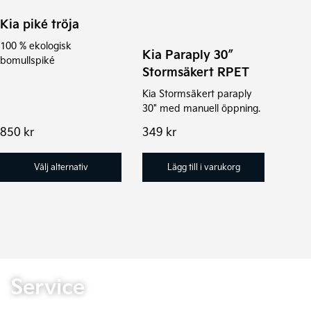
flera
Kia piké tröja
varianter.
De
100 % ekologisk
Kia Paraply 30″
bomullspiké
olika
Stormsäkert RPET
alternativen
Kia Stormsäkert paraply
kan
30" med manuell öppning.
väljas
850
kr
349
kr
på
Välj alternativ
Lägg till i varukorg
produktsidan
Service