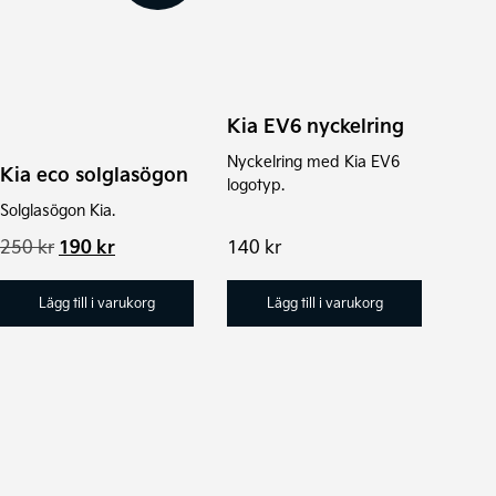
Kia EV6 nyckelring
Nyckelring med Kia EV6
Kia eco solglasögon
logotyp.
Solglasögon Kia.
Det
Det
250
kr
190
kr
140
kr
ursprungliga
nuvarande
priset
priset
Lägg till i varukorg
Lägg till i varukorg
var:
är:
250 kr.
190 kr.
Den
här
produkten