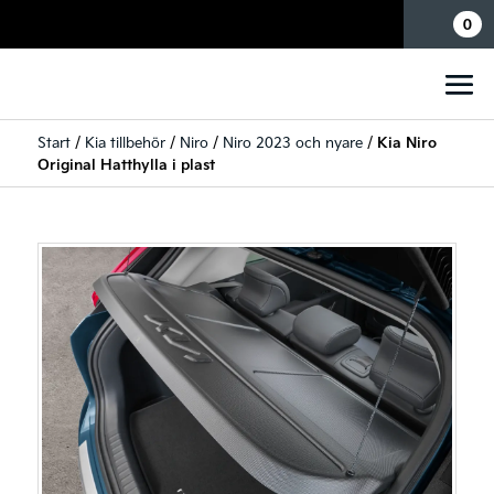
Mina sidor
0
Start
/
Kia tillbehör
/
Niro
/
Niro 2023 och nyare
/
Kia Niro
Original Hatthylla i plast