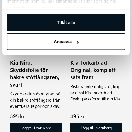
information som du har tillhandahållit eller som de har
samlat in när du har använt deras tjänster.
Tillåt alla
Anpassa
Kia Niro,
Kia Torkarblad
Skyddsfolie för
Original, komplett
bakre stötfångaren,
sats fram
svart
Riskera inte dålig sikt, köp
original Kia torkarblad!
Skyddar den övre ytan på
Exakt passform till din Kia.
din bakre stötfångare från
eventuella repor och skav.
595
kr
495
kr
Lägg till i varukorg
Lägg till i varukorg