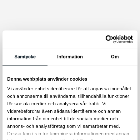
Kia
Samtycke
Information
Om
Däckförvaringsset
Kia Torkarblad
Set med 4
Original, bakruta
förvaringsväskor
Denna webbplats använder cookies
Riskera inte dålig sikt, köp
Vi använder enhetsidentifierare för att anpassa innehållet
original Kia torkarblad för
och annonserna till användarna, tillhandahålla funktioner
bakrutan! Exakt passform
för sociala medier och analysera vår trafik. Vi
för din Kia-bil.
vidarebefordrar även sådana identifierare och annan
295
kr
695
kr
information från din enhet till de sociala medier och
annons- och analysföretag som vi samarbetar med.
Lägg till i varukorg
Lägg till i varukorg
Dessa kan i sin tur kombinera informationen med annan