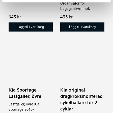
bältesskärare.
Organisatör för
bagageutrymmet.
345
kr
495
kr
Lägg till i varukorg
Lägg till i varukorg
Kia Sportage
Kia original
Lastgaller, övre
dragkroksmonterad
cykelhållare för 2
Lastgaller, övre Kia
cyklar
Sportage 2016-