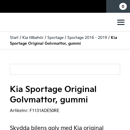
Mina sidor
0
Start
/
Kia tillbehör
/
Sportage
/
Sportage 2016 - 2019
/
Kia
Sportage Original Golvmattor, gummi
Kia Sportage Original
Golvmattor, gummi
Artikelnr:
F1131ADE50RE
Skydda bilens golv med Kia original