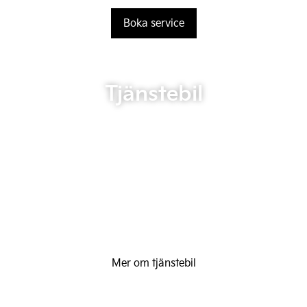
Boka service
Tjänstebil
Mer om tjänstebil