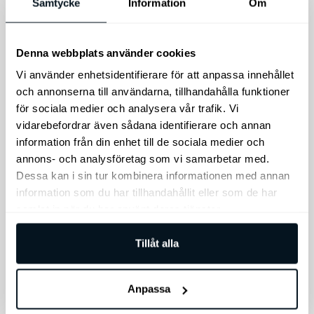
Samtycke
Information
Om
montering tack vare den
nyutvecklade, djupare
undre monteringsklon i
Denna webbplats använder cookies
ramhållaren.
Vi använder enhetsidentifierare för att anpassa innehållet
1.995
kr
2.399
kr
och annonserna till användarna, tillhandahålla funktioner
för sociala medier och analysera vår trafik. Vi
Lägg till i varukorg
Lägg till i varukorg
vidarebefordrar även sådana identifierare och annan
information från din enhet till de sociala medier och
annons- och analysföretag som vi samarbetar med.
Dessa kan i sin tur kombinera informationen med annan
information som du har tillhandahållit eller som de har
samlat in när du har använt deras tjänster.
Tillåt alla
Kia Nödhammare
Bagageutrymmeslåd
Anpassa
a hopfällbar
Nödhammare med