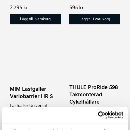
2.795
kr
695
kr
Lägg till i varukorg
Lägg till i varukorg
THULE ProRide 598
MIM Lastgaller
Takmonterad
Variobarrier HR S
Cykelhållare
Lastgaller Universal
Thule ProRide 598 har en
design som präglas av
elegans och funktionellt
tänkande med: Säker