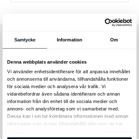
Samtycke
Information
Om
RELATERADE PRODUKTER
Denna webbplats använder cookies
Vi använder enhetsidentifierare för att anpassa innehållet
och annonserna till användarna, tillhandahålla funktioner
Rea!
för sociala medier och analysera vår trafik. Vi
vidarebefordrar även sådana identifierare och annan
information från din enhet till de sociala medier och
annons- och analysföretag som vi samarbetar med.
Dessa kan i sin tur kombinera informationen med annan
Kia EV6 GT-Line
Pannlampa, Ledwise
information som du har tillhandahållit eller som de har
Original Golvmattor,
Legend Gen2, 1500
samlat in när du har använt deras tjänster.
gummi
lm