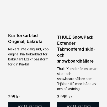
Kia Torkarblad
THULE SnowPack
Original, bakruta
Extender
Takmonterad skid-
Riskera inte dålig sikt, köp
original Kia torkarblad för
och
bakrutan! Exakt passform
snowboardhållare
för din Kia-bil.
Thule Xtender är en smart
skid- och
snowboardhållare som
"hjälper till" med både av-
och pålastning.
295
kr
3.999
kr
Lägg till i varukorg
Lägg till i varukorg