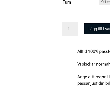
Tum
Kia
Lägg till i v
Original
Vinterhjul
Sportage
Alltid 100% passfo
18"
(däck+fälg+tpms)
Vi skickar normal
mängd
Ange ditt regnr. i
passar just din bil