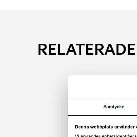
RELATERADE
Den
här
prod
Samtycke
har
flera
Denna webbplats använder 
varia
Vi använder enhetsidentifierar