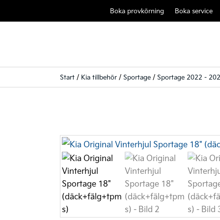
Boka provkörning
Boka service
Start
/
Kia tillbehör
/
Sportage
/
Sportage 2022 - 20