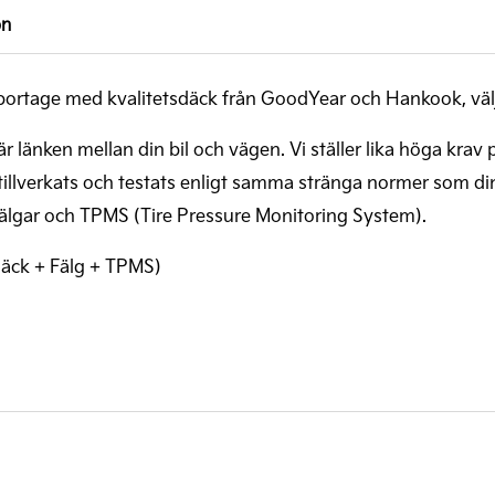
on
ia Sportage med kvalitetsdäck från GoodYear och Hankook, vä
är länken mellan din bil och vägen. Vi ställer lika höga krav 
illverkats och testats enligt samma stränga normer som din 
 fälgar och TPMS (Tire Pressure Monitoring System).
(Däck + Fälg + TPMS)