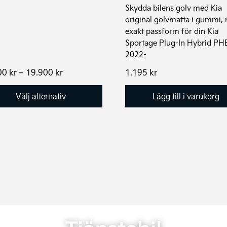
Skydda bilens golv med Kia
original golvmatta i gummi,
exakt passform för din Kia
Sportage Plug-In Hybrid PH
2022-
Prisintervall:
00
kr
–
19.900
kr
1.195
kr
19.400 kr
till
Välj alternativ
Lägg till i varukorg
19.900 kr