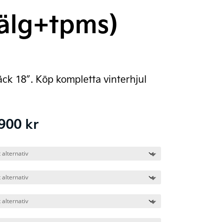
älg+tpms)
äck 18″. Köp kompletta vinterhjul
Prisintervall:
.900
kr
23.900 kr
till
24.900 kr