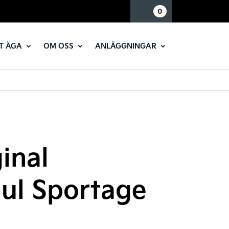
Mina sidor
0
T ÄGA
OM OSS
ANLÄGGNINGAR
inal
jul Sportage