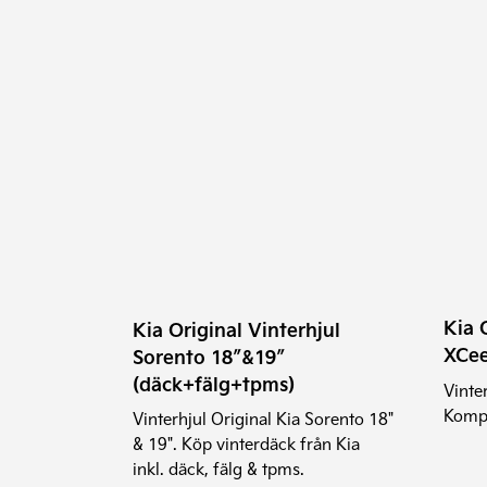
Den
Den
här
här
produkten
prod
har
har
flera
flera
varianter.
varia
De
De
olika
olika
alternativen
alter
kan
kan
Kia 
väljas
välja
Kia Original Vinterhjul
XCee
på
på
Sorento 18″&19″
(däck+fälg+tpms)
produktsidan
prod
Vinte
Kompl
Vinterhjul Original Kia Sorento 18"
& 19". Köp vinterdäck från Kia
inkl. däck, fälg & tpms.