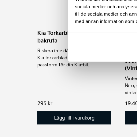
De
sociala medier och analysera 
olika
till de sociala medier och a
alter
med annan information som du 
kan
Kia Torkarblad Original,
välja
bakruta
på
prod
Riskera inte dålig sikt, köp original
Kia 
Kia torkarblad för bakrutan! Exakt
Soul
passform för din Kia-bil.
(Vin
Vinter
Niro,
vinte
295
kr
19.4
Lägg till i varukorg