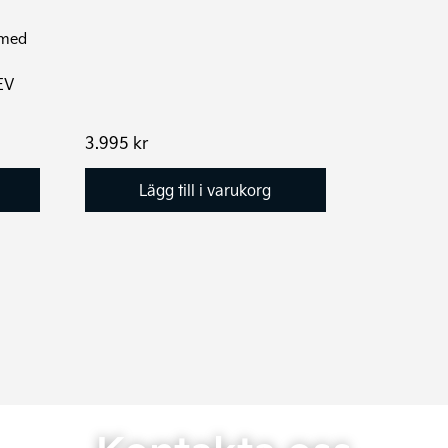
 med
EV
3.995
kr
Lägg till i varukorg