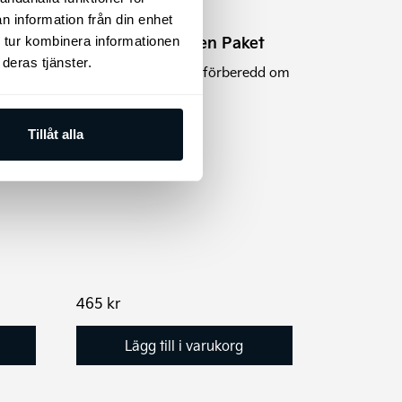
n information från din enhet
EV
Kia Första Hjälpen Paket
 tur kombinera informationen
gummi
deras tjänster.
Kia Safety Bag - var förberedd om
olyckan är framme.
 med
Tillåt alla
465
kr
Lägg till i varukorg