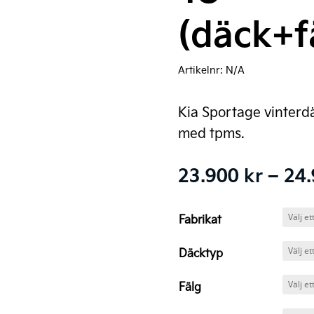
(däck+f
Artikelnr:
N/A
Kia Sportage vinterd
med tpms.
23.900
kr
–
24
Fabrikat
Däcktyp
Fälg