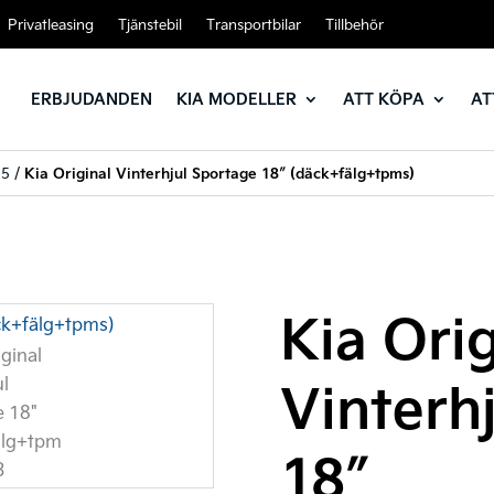
Privatleasing
Tjänstebil
Transportbilar
Tillbehör
ERBJUDANDEN
KIA MODELLER
ATT KÖPA
AT
25
/
Kia Original Vinterhjul Sportage 18″ (däck+fälg+tpms)
Kia Orig
Vinterh
18″