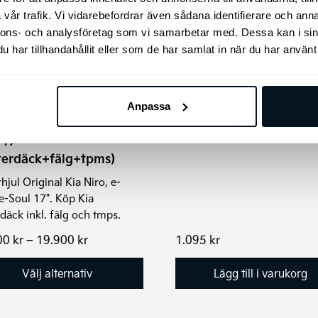
vår trafik. Vi vidarebefordrar även sådana identifierare och anna
Kia Sportage Hybrid H
nnons- och analysföretag som vi samarbetar med. Dessa kan i sin
nativen
Original Golvmattor, 
har tillhandahållit eller som de har samlat in när du har använt 
Skydda bilens golv med Kia
s
original golvmatta i gummi,
Anpassa
exakt passform för din Kia
uktsidan
Original Vinterhjul e-
Sportage Hybrid HEV 2022-
 17″
terdäck+fälg+tpms)
hjul Original Kia Niro, e-
 e-Soul 17". Köp Kia
rdäck inkl. fälg och tmps.
Prisintervall:
00
kr
–
19.900
kr
1.095
kr
19.400 kr
till
Välj alternativ
Lägg till i varukorg
19.900 kr