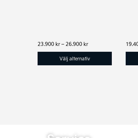
Prisintervall:
23.900
kr
–
26.900
kr
19.4
23.900 kr
till
Välj alternativ
26.900 kr