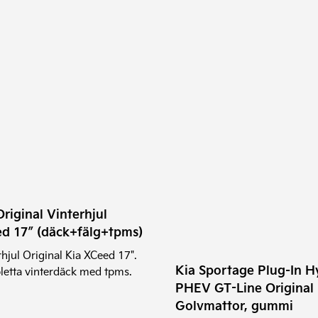
ukten
nter.
nativen
Original Vinterhjul
s
d 17″ (däck+fälg+tpms)
uktsidan
rhjul Original Kia XCeed 17".
Kia Sportage Plug-In H
etta vinterdäck med tpms.
PHEV GT-Line Original
Golvmattor, gummi