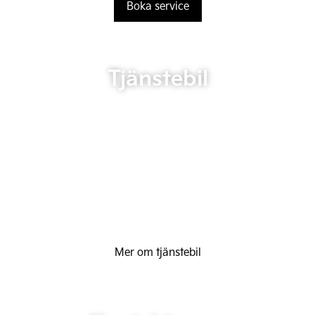
Boka service
Tjänstebil
Mer om tjänstebil