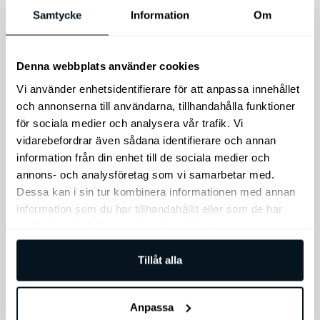
Kia Sorento Original
Kia XCeed (PHEV)
Samtycke
Information
Om
Gummimatta, tredje
Original Golvmattor,
sätesraden (PHEV)
Gummi
och (DIESEL) 2021-
Denna webbplats använder cookies
Skydda bilens golv med
Gummimatta för den
Kia original golvmatta i
Vi använder enhetsidentifierare för att anpassa innehållet
tredje sätesraden.
gummi, med exakt
och annonserna till användarna, tillhandahålla funktioner
Skyddar kupén från grus
passform för din Kia
för sociala medier och analysera vår trafik. Vi
och slask. Lätta att
XCeed PHEV.
rengöra, med exakt
vidarebefordrar även sådana identifierare och annan
passform för din Kia
information från din enhet till de sociala medier och
Sorento PHEV och DIESEL.
annons- och analysföretag som vi samarbetar med.
1.095
kr
695
kr
Dessa kan i sin tur kombinera informationen med annan
information som du har tillhandahållit eller som de har
Lägg till i varukorg
Lägg till i varukorg
samlat in när du har använt deras tjänster.
Tillåt alla
Anpassa