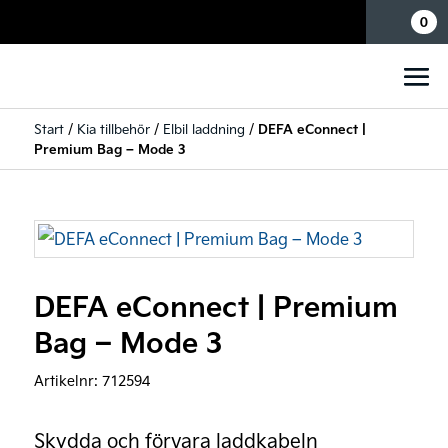
Mina sidor
0
Start
/
Kia tillbehör
/
Elbil laddning
/
DEFA eConnect |
Premium Bag – Mode 3
DEFA eConnect | Premium
Bag – Mode 3
Artikelnr:
712594
Skydda och förvara laddkabeln