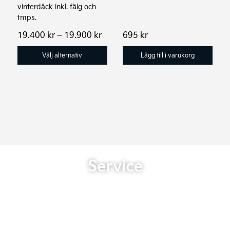
vinterdäck inkl. fälg och
tmps.
Prisintervall:
19.400
kr
–
19.900
kr
695
kr
19.400 kr
till
Välj alternativ
Lägg till i varukorg
19.900 kr
Service