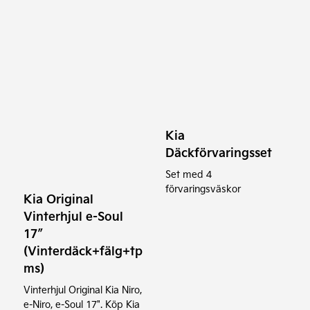
Den
här
produkten
har
flera
varianter.
Kia
De
Däckförvaringsset
olika
alternativen
Set med 4
förvaringsväskor
kan
Kia Original
väljas
Vinterhjul e-Soul
på
17″
produktsidan
(Vinterdäck+fälg+tp
ms)
Vinterhjul Original Kia Niro,
e-Niro, e-Soul 17". Köp Kia