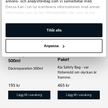
annons- och analysföretag som vi samarbetar med.
Dessa kan i sin tur kombinera informationen med annan
information som du har tillhandahållit eller som de har
samlat in när du har använt deras tjänster.
Tillåt alla
Anpassa
Kia Första Hjälpen
Däckreparation
Paket
500ml
Kia Safety Bag - var
Däckreparation 500ml
förberedd om olyckan är
framme.
195
kr
465
kr
Lägg till i varukorg
Lägg till i varukorg