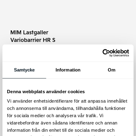
MIM Lastgaller
Variobarrier HR S
Lastgaller Universal
Samtycke
Information
Om
Kia original 220
Laddkabel Schuko
till Typ 2 med
Denna webbplats använder cookies
högläge
Vi använder enhetsidentifierare för att anpassa innehållet
Kia Original ICCB-kabel
och annonserna till användarna, tillhandahålla funktioner
1.995
kr
4.395
kr
för sociala medier och analysera vår trafik. Vi
vidarebefordrar även sådana identifierare och annan
Lägg till i varukorg
Lägg till i varukorg
information från din enhet till de sociala medier och