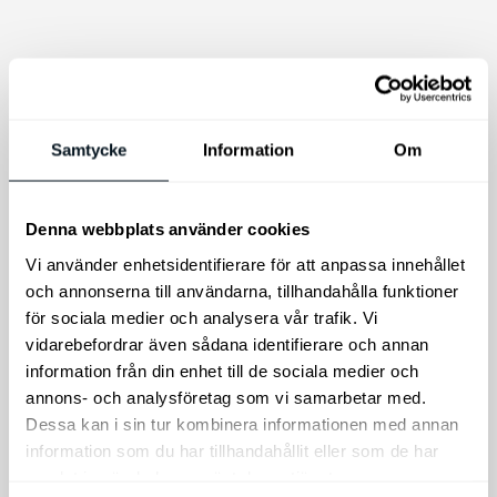
THULE ProRide 598
Takmonterad
Cykelhållare
Samtycke
Information
Om
Kia nyckelring i
läder
Thule ProRide 598 har en
design som präglas av
Kia nyckelring i läder
elegans och funktionellt
Denna webbplats använder cookies
tänkande med: Säker
Vi använder enhetsidentifierare för att anpassa innehållet
montering tack vare den
och annonserna till användarna, tillhandahålla funktioner
nyutvecklade, djupare
för sociala medier och analysera vår trafik. Vi
undre monteringsklon i
ramhållaren.
vidarebefordrar även sådana identifierare och annan
information från din enhet till de sociala medier och
2.399
kr
150
kr
annons- och analysföretag som vi samarbetar med.
Dessa kan i sin tur kombinera informationen med annan
Lägg till i varukorg
Lägg till i varukorg
information som du har tillhandahållit eller som de har
samlat in när du har använt deras tjänster.