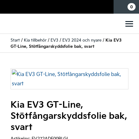
Mina sidor
0
Start
/
Kia tillbehör
/
EV3
/
EV3 2024 och nyare
/
Kia EV3
GT-Line, Stötfångarskyddsfolie bak, svart
Kia EV3 GT-Line,
Stötfångarskyddsfolie bak,
svart
Artikelnr:
EV272ADE00BLGL