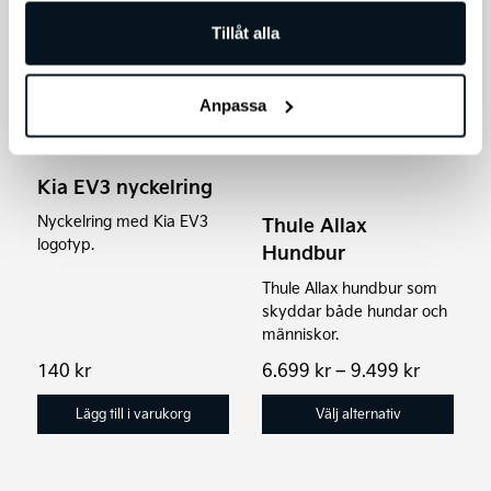
Tillåt alla
Den
här
produkten
Anpassa
har
flera
varianter.
Kia EV3 nyckelring
De
Nyckelring med Kia EV3
Thule Allax
olika
logotyp.
Hundbur
alternativen
Thule Allax hundbur som
kan
skyddar både hundar och
väljas
människor.
på
Prisinter
140
kr
6.699
kr
–
9.499
kr
produktsidan
6.699 kr
till
Lägg till i varukorg
Välj alternativ
9.499 kr