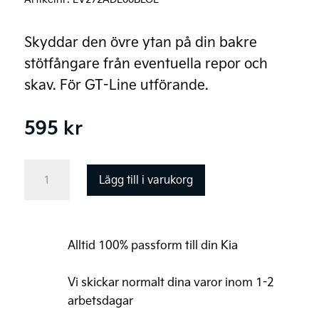
Skyddar den övre ytan på din bakre
stötfångare från eventuella repor och
skav. För GT-Line utförande.
595
kr
Kia
Lägg till i varukorg
EV3
GT-
Line,
Alltid 100% passform till din Kia
Stötfångarskyddsfolie
bak,
Vi skickar normalt dina varor inom 1-2
svart
arbetsdagar
mängd