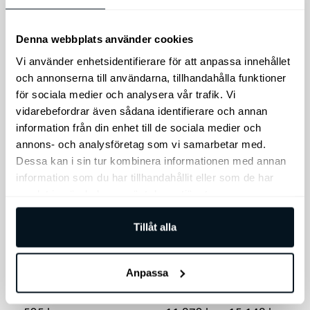
9.495
kr
3.999
kr
Läs mer
Denna webbplats använder cookies
Lägg till i varukorg
Vi använder enhetsidentifierare för att anpassa innehållet
och annonserna till användarna, tillhandahålla funktioner
för sociala medier och analysera vår trafik. Vi
Den
vidarebefordrar även sådana identifierare och annan
Rea!
här
information från din enhet till de sociala medier och
annons- och analysföretag som vi samarbetar med.
produkten
Dessa kan i sin tur kombinera informationen med annan
har
information som du har tillhandahållit eller som de har
flera
samlat in när du har använt deras tjänster.
varianter.
Kia förvaringsväska
De
Tillåt alla
för laddkabel
Thule EasyFold 3
olika
dragkroksmonterad
alternativen
Förvaringsväska för
cykelhållare
laddkabel
kan
Anpassa
EasyFold 3 cykelhållare
väljas
på