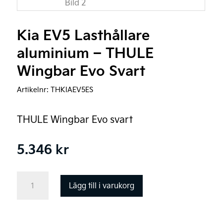
Kia EV5 Lasthållare
aluminium – THULE
Wingbar Evo Svart
Artikelnr:
THKIAEV5ES
THULE Wingbar Evo svart
5.346
kr
Kia
Lägg till i varukorg
EV5
Lasthållare