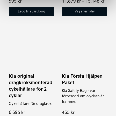
Prisin
595
kr
11.879
kr
–
15.148
kr
11.87
produktsidan
till
Lägg till i varukorg
Välj alternativ
15.14
Kia original
Kia Första Hjälpen
dragkroksmonterad
Paket
cykelhållare för 2
Kia Safety Bag - var
cyklar
förberedd om olyckan är
framme.
Cykelhållare för dragkrok.
6.695
kr
465
kr