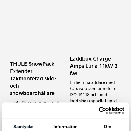
Laddbox Charge
THULE SnowPack
Amps Luna 11kW 3-
Extender
fas
Takmonterad skid-
En hemmaladdare med
och
hårdvara som är redo för
snowboardhållare
ISO 15118 och med
laddningskapacitet upp till
Thule Xtender är en smart
22 kW.
skid- och
snowboardhållare som
"hjälper till" med både av-
Samtycke
Information
Om
och pålastning.