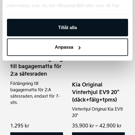
information som du har tillhandahållit eller som de har
samlat in när du har använt deras tjänster.
Den
Tillåt alla
här
produkten
Anpassa
har
flera
Kia EV9 Förlängning
varianter.
till bagagematta för
De
2:a sätesraden
olika
Förlängning till
Kia Original
alternativen
bagagematta för 2:A
Vinterhjul EV9 20″
sätesraden, endast för 7-
kan
(däck+fälg+tpms)
sits.
väljas
Vinterhjul Original Kia EV9
på
20"
produktsidan
Prisin
1.295
kr
35.900
kr
–
42.900
kr
35.90