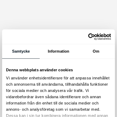
Samtycke
Information
Om
Kia Torkarblad
Kia EV9 nyckelring
Original, bakruta
Denna webbplats använder cookies
Nyckelring med Kia EV9
logotyp.
Riskera inte dålig sikt, köp
Vi använder enhetsidentifierare för att anpassa innehållet
original Kia torkarblad för
och annonserna till användarna, tillhandahålla funktioner
bakrutan! Exakt passform
för sociala medier och analysera vår trafik. Vi
för din Kia-bil.
vidarebefordrar även sådana identifierare och annan
295
kr
140
kr
information från din enhet till de sociala medier och
annons- och analysföretag som vi samarbetar med.
Lägg till i varukorg
Lägg till i varukorg
Dessa kan i sin tur kombinera informationen med annan