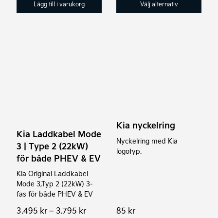
till
Lägg till i varukorg
Välj alternativ
42.90
Den
här
produkten
har
flera
varianter.
Kia nyckelring
De
Kia Laddkabel Mode
olika
Nyckelring med Kia
3 | Type 2 (22kW)
logotyp.
alternativen
för både PHEV & EV
kan
Kia Original Laddkabel
väljas
Mode 3,Typ 2 (22kW) 3-
på
fas för både PHEV & EV
produktsidan
Prisintervall:
3.495
kr
–
3.795
kr
85
kr