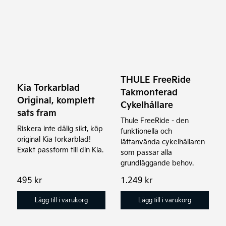
THULE FreeRide
Kia Torkarblad
Takmonterad
Original, komplett
Cykelhållare
sats fram
Thule FreeRide - den
Riskera inte dålig sikt, köp
funktionella och
original Kia torkarblad!
lättanvända cykelhållaren
Exakt passform till din Kia.
som passar alla
grundläggande behov.
495
kr
1.249
kr
Lägg till i varukorg
Lägg till i varukorg