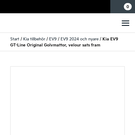
Mina sidor
0
Start
/
Kia tillbehör
/
EV9
/
EV9 2024 och nyare
/
Kia EV9
GT-Line Original Golvmattor, velour sats fram