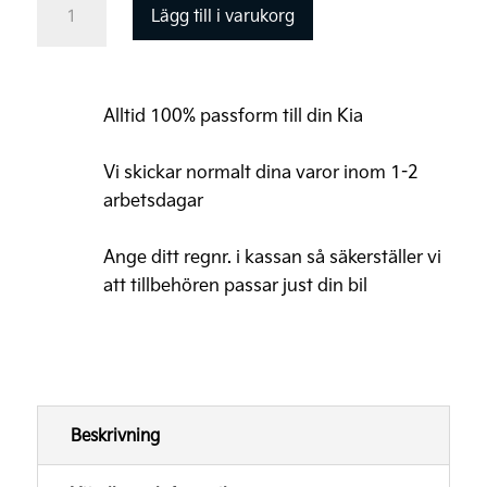
Lägg till i varukorg
EV9
GT-
Line
Alltid 100% passform till din Kia
Original
Golvmattor,
Vi skickar normalt dina varor inom 1-2
velour
arbetsdagar
sats
Ange ditt regnr. i kassan så säkerställer vi
fram
att tillbehören passar just din bil
mängd
Beskrivning