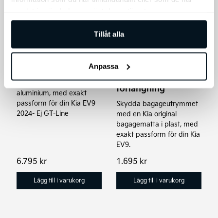
samlat in när du har använt deras tjänster.
Tillåt alla
Kia EV9 Original
Kia EV9 Original
Lasthållare,
Bagagerumsmatta i
aluminium
Anpassa
plast med
Kia original takräcken i
förlängning
aluminium, med exakt
passform för din Kia EV9
Skydda bagageutrymmet
2024- Ej GT-Line
med en Kia original
bagagematta i plast, med
exakt passform för din Kia
EV9.
6.795
kr
1.695
kr
Lägg till i varukorg
Lägg till i varukorg