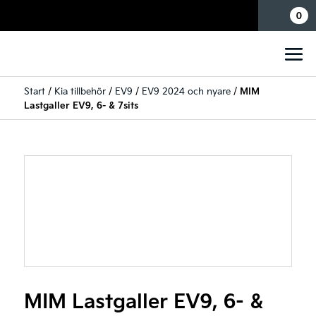
Mina sidor
0
Start
/
Kia tillbehör
/
EV9
/
EV9 2024 och nyare
/
MIM
Lastgaller EV9, 6- & 7sits
MIM Lastgaller EV9, 6- &