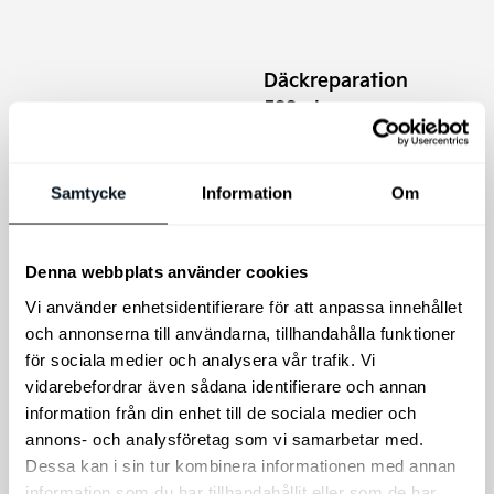
Däckreparation
500ml
Kia Torkarblad
Däckreparation 500ml
Original, bakruta
Riskera inte dålig sikt, köp
Samtycke
Information
Om
original Kia torkarblad för
bakrutan! Exakt passform
för din Kia-bil.
Denna webbplats använder cookies
295
kr
195
kr
Vi använder enhetsidentifierare för att anpassa innehållet
och annonserna till användarna, tillhandahålla funktioner
Lägg till i varukorg
Lägg till i varukorg
för sociala medier och analysera vår trafik. Vi
vidarebefordrar även sådana identifierare och annan
information från din enhet till de sociala medier och
annons- och analysföretag som vi samarbetar med.
Dessa kan i sin tur kombinera informationen med annan
information som du har tillhandahållit eller som de har