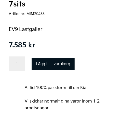
7sits
Artikelnr:
MIM20433
EV9 Lastgaller
7.585
kr
MIM
Lägg till i varukorg
Lastgaller
EV9,
6-
Alltid 100% passform till din Kia
&
7sits
Vi skickar normalt dina varor inom 1-2
mängd
arbetsdagar