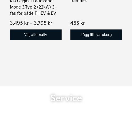
framme.
Kia Original Laddkabel
väljas
Mode 3,Typ 2 (22kW) 3-
på
fas för både PHEV & EV
produktsidan
Prisintervall:
3.495
kr
–
3.795
kr
465
kr
3.495 kr
till
Välj alternativ
Lägg till i varukorg
3.795 kr
Service