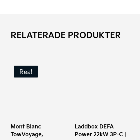
RELATERADE PRODUKTER
Den
Rea!
här
produkten
har
flera
varianter.
De
olika
Mont Blanc
Laddbox DEFA
alternativen
TowVoyage,
Power 22kW 3P-C |
kan