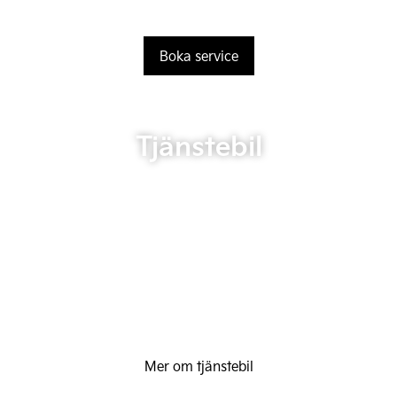
Boka service
Tjänstebil
Mer om tjänstebil