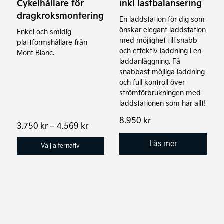
Cykelhållare för
inkl lastbalansering
väljas
dragkroksmontering
En laddstation för dig som
på
önskar elegant laddstation
Enkel och smidig
produktsidan
med möjlighet till snabb
plattformshållare från
och effektiv laddning i en
Mont Blanc.
laddanläggning. Få
snabbast möjliga laddning
och full kontroll över
strömförbrukningen med
laddstationen som har allt!
8.950
kr
Prisintervall:
3.750
kr
–
4.569
kr
3.750 kr
Läs mer
till
Välj alternativ
4.569 kr
Den
här
produkten