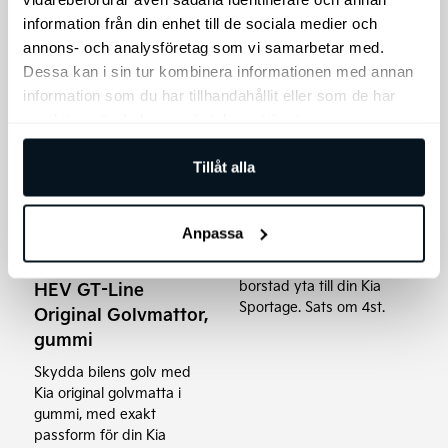
information från din enhet till de sociala medier och
annons- och analysföretag som vi samarbetar med.
Dessa kan i sin tur kombinera informationen med annan
information som du har tillhandahållit eller som de har
samlat in när du har använt deras tjänster.
Kia Sportage,
Tillåt alla
Instegslister i
borstad stål
Anpassa
Modellanpassade
Kia Sportage Hybrid
instegslister i stål med en
borstad yta till din Kia
HEV GT-Line
Sportage. Sats om 4st.
Original Golvmattor,
gummi
Skydda bilens golv med
Kia original golvmatta i
gummi, med exakt
passform för din Kia