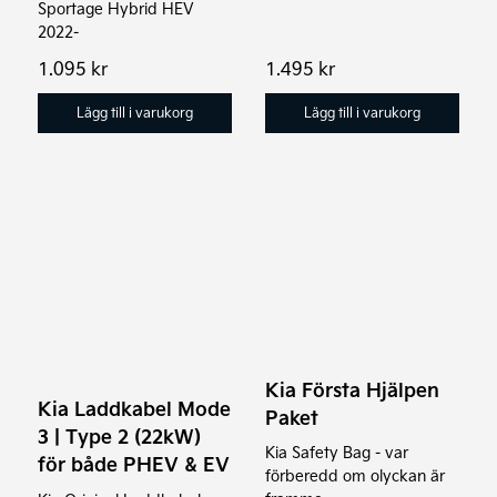
Sportage Hybrid HEV
2022-
1.095
kr
1.495
kr
Lägg till i varukorg
Lägg till i varukorg
Den
här
produkten
har
flera
varianter.
Kia Första Hjälpen
De
Kia Laddkabel Mode
Paket
olika
3 | Type 2 (22kW)
alternativen
Kia Safety Bag - var
för både PHEV & EV
förberedd om olyckan är
kan