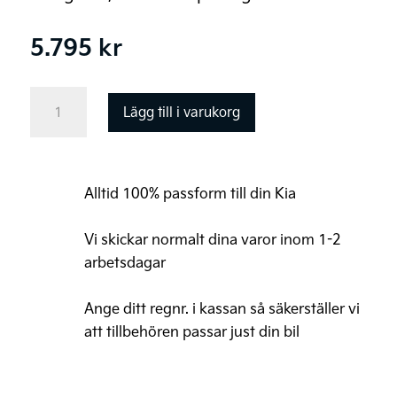
5.795
kr
Kia
Lägg till i varukorg
Sportage
Lastgaller,
övre
Alltid 100% passform till din Kia
mängd
Vi skickar normalt dina varor inom 1-2
arbetsdagar
Ange ditt regnr. i kassan så säkerställer vi
att tillbehören passar just din bil