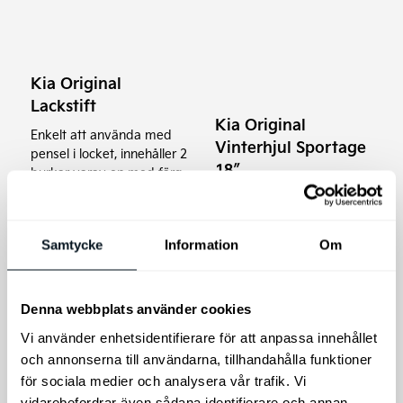
har
flera
varianter.
Kia Original
De
Lackstift
olika
Kia Original
alternativen
Enkelt att använda med
Vinterhjul Sportage
pensel i locket, innehåller 2
kan
18″
burkar varav en med färg
väljas
(däck+fälg+tpms)
och en med klarlack.
på
Kia Sportage vinterdäck
produktsidan
18". Köp kompletta
Samtycke
Information
Om
vinterhjul med tpms.
Prisin
349
kr
23.900
kr
–
24.900
kr
23.90
Denna webbplats använder cookies
till
Lägg till i varukorg
Välj alternativ
Vi använder enhetsidentifierare för att anpassa innehållet
24.90
och annonserna till användarna, tillhandahålla funktioner
för sociala medier och analysera vår trafik. Vi
vidarebefordrar även sådana identifierare och annan