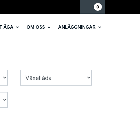
Mina sidor
0
T ÄGA
OM OSS
ANLÄGGNINGAR