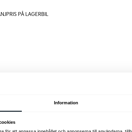
NJPRIS PÅ LAGERBIL
Information
cookies
e för att anpassa innehållet och annonserna till användarna, tillh